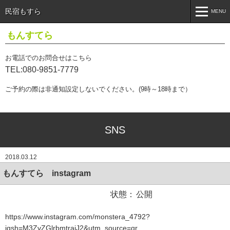
民宿もすら
MENU
MENU
もんすてら
トップページ
Top Page
お電話でのお問合せはこちら
TEL:080-9851-7779
施設設備＆サービス
Facilities & Services
ご予約の際は非通知設定しないでください。(9時～18時まで）
アクセス
access
ブログ
Blog
SNS
2018.03.12
もんすてら instagram
状態：
公開
https://www.instagram.com/monstera_4792?
igsh=M3ZvZGlrbmtrajJ2&utm_source=qr