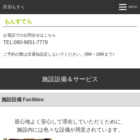
民宿もすら
MENU
MENU
もんすてら
トップページ
Top Page
お電話でのお問合せはこちら
TEL:080-9851-7779
施設設備＆サービス
Facilities & Services
ご予約の際は非通知設定しないでください。(9時～18時まで）
アクセス
access
ブログ
Blog
施設設備＆サービス
施設設備
Facilities
居心地よく安心して滞在していただくために、
施設内には色々な設備が用意されています。